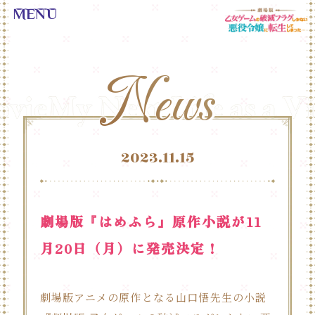
News
News
Home
News
Movie
2023.11.15
Character
Staff&Cast
Blu-ray
劇場版『はめふら』原作小説が11
Books
月20日（月）に発売決定！
Music
Novelty
劇場版アニメの原作となる山口悟先生の小説
Goods