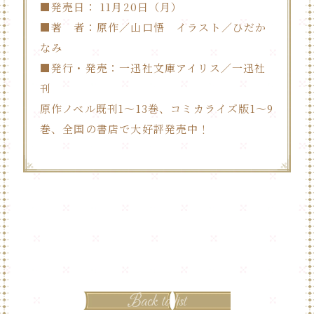
■発売日： 11月20日（月）
■著 者：原作／山口悟 イラスト／ひだか
なみ
■発行・発売：一迅社文庫アイリス／一迅社
刊
原作ノベル既刊1～13巻、コミカライズ版1～9
巻、全国の書店で大好評発売中！
Back to list