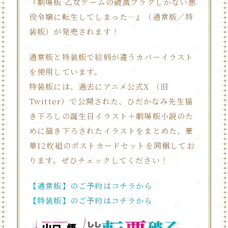
『劇場版 乙女ゲームの破滅フラグしかない悪
Special
役令嬢に転生してしまった…』（通常版／特
Theater
装版）が発売されます！
SNS
通常版と特装版で絵柄が違うカバーイラスト
を使用しています。
特装版には、過去にアニメ公式X （旧
Twitter）で公開された、ひだかなみ先生描
き下ろしの誕生日イラスト＋劇場版小説のた
めに描き下ろされたイラストをまとめた、豪
華12枚組のポストカードセットを同梱してお
ります。ぜひチェックしてください！
【通常版】のご予約はコチラから
【特装版】のご予約はコチラから